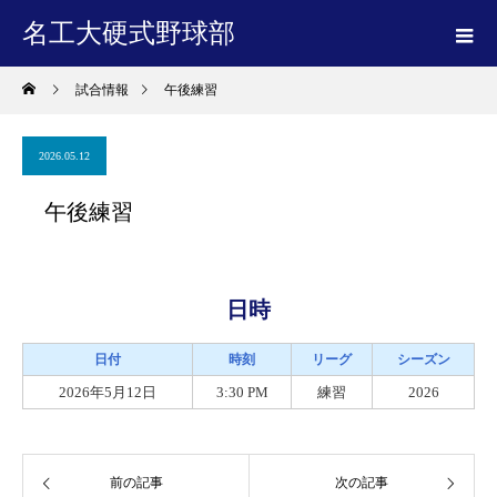
名工大硬式野球部
試合情報
午後練習
2026.05.12
午後練習
日時
日付
時刻
リーグ
シーズン
2026年5月12日
3:30 PM
練習
2026
前の記事
次の記事