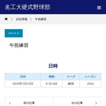
名工大硬式野球部
試合情報
午前練習
2026.05.10
午前練習
日時
日付
時刻
リーグ
シーズン
2026年5月10日
8:30 AM
練習
2026
前の記事
次の記事