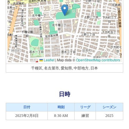
Leaflet
|
Map data ©
OpenStreetMap contributors
千種区, 名古屋市, 愛知県, 中部地方, 日本
日時
日付
時刻
リーグ
シーズン
2025年2月8日
8:30 AM
練習
2025