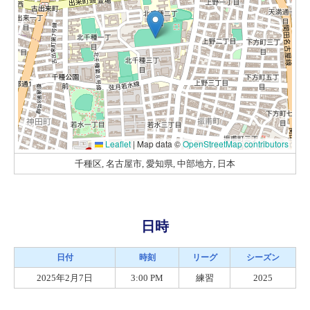
Leaflet
|
Map data ©
OpenStreetMap contributors
千種区, 名古屋市, 愛知県, 中部地方, 日本
日時
日付
時刻
リーグ
シーズン
2025年2月7日
3:00 PM
練習
2025