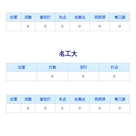
位置
回数
被安打
失点
自責点
四死球
奪三振
0
0
0
0
0
0
名工大
位置
打数
安打
打点
0
0
0
位置
回数
被安打
失点
自責点
四死球
奪三振
0
0
0
0
0
0