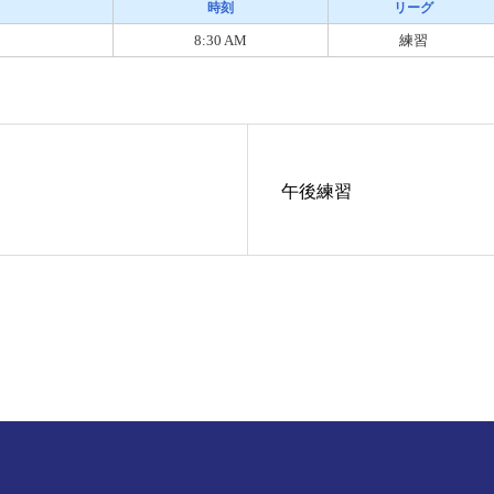
時刻
リーグ
8:30 AM
練習
午後練習