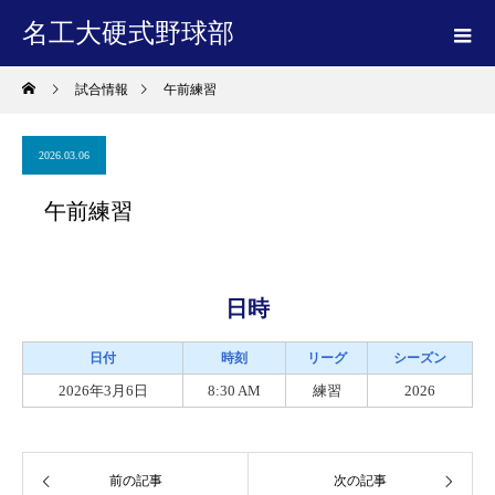
名工大硬式野球部
試合情報
午前練習
2026.03.06
午前練習
日時
日付
時刻
リーグ
シーズン
2026年3月6日
8:30 AM
練習
2026
前の記事
次の記事