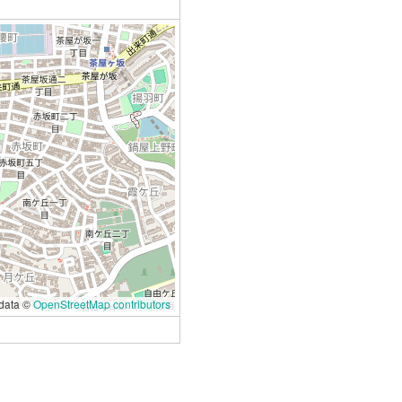
data ©
OpenStreetMap contributors