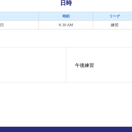
日時
時刻
リーグ
9日
8:30 AM
練習
午後練習