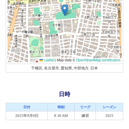
Leaflet
|
Map data ©
OpenStreetMap contributors
千種区, 名古屋市, 愛知県, 中部地方, 日本
日時
日付
時刻
リーグ
シーズン
2025年9月9日
8:30 AM
練習
2025