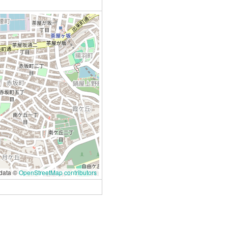
data ©
OpenStreetMap contributors