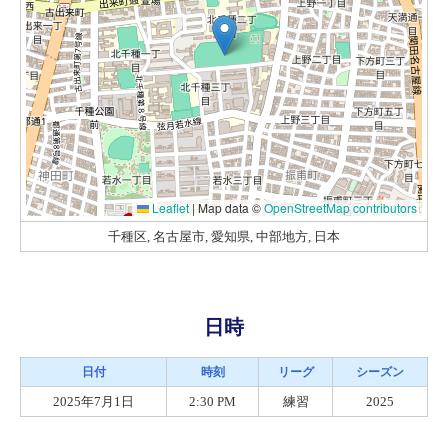
Leaflet
|
Map data ©
OpenStreetMap contributors
千種区, 名古屋市, 愛知県, 中部地方, 日本
日時
日付
時刻
リーグ
シーズン
2025年7月1日
2:30 PM
練習
2025