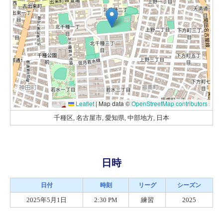
Leaflet
|
Map data ©
OpenStreetMap contributors
千種区, 名古屋市, 愛知県, 中部地方, 日本
日時
日付
時刻
リーグ
シーズン
2025年5月1日
2:30 PM
練習
2025