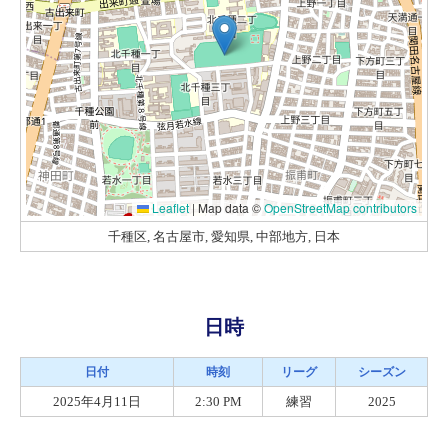
Leaflet
|
Map data ©
OpenStreetMap contributors
千種区, 名古屋市, 愛知県, 中部地方, 日本
日時
日付
時刻
リーグ
シーズン
2025年4月11日
2:30 PM
練習
2025