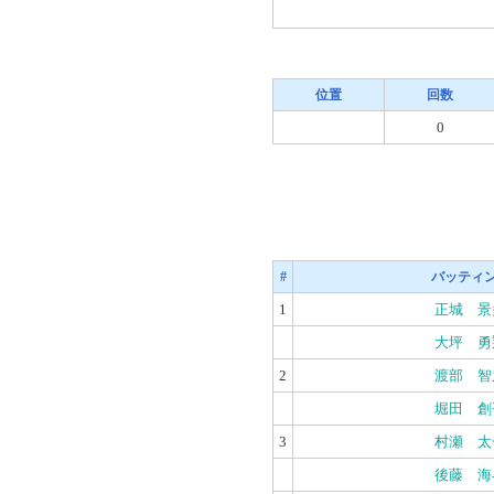
位置
回数
0
#
バッティ
1
正城 景
大坪 勇
2
渡部 智
堀田 創
3
村瀬 太
後藤 海