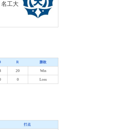
名工大
9
R
勝敗
3
20
Win
0
0
Loss
打点