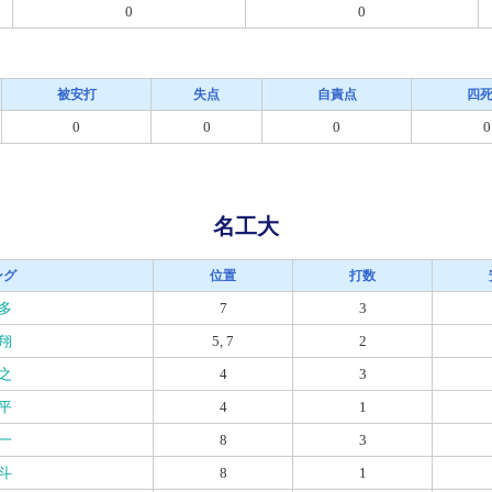
0
0
被安打
失点
自責点
四
0
0
0
0
名工大
ング
位置
打数
多
7
3
翔
5, 7
2
之
4
3
平
4
1
一
8
3
斗
8
1