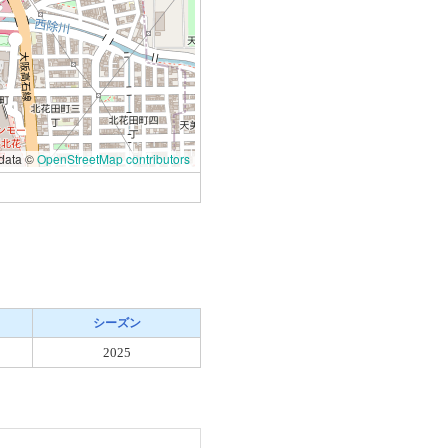
data ©
OpenStreetMap contributors
シーズン
2025