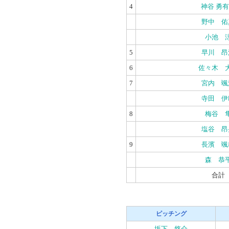
4
神谷 勇
野中 佑
小池 
5
早川 昂
6
佐々木 
7
宮内 颯
寺田 伊
8
梅谷 
塩谷 昂
9
長濱 颯
森 恭
合計
ピッチング
坂下 悠介