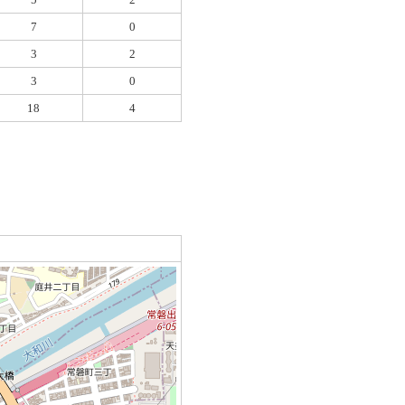
7
0
3
2
3
0
18
4