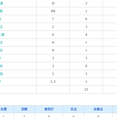
有真
D
3
真
PH
1
涼
7
0
汰
2
3
大雅
6
4
汰
9
1
吹
9
1
隼
3
3
央
3
0
哉
5
3
平
1, 5
1
33
位置
回数
被安打
失点
自責点
1
5
9
9
8