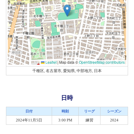
Leaflet
|
Map data ©
OpenStreetMap contributors
千種区, 名古屋市, 愛知県, 中部地方, 日本
日時
日付
時刻
リーグ
シーズン
2024年11月5日
3:00 PM
練習
2024