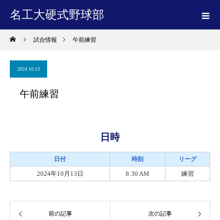
名工大硬式野球部
試合情報
午前練習
2024.10.13
午前練習
日時
日付
時刻
リーグ
2024年10月13日
8:30 AM
練習
前の記事
次の記事