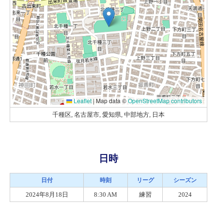
Leaflet
|
Map data ©
OpenStreetMap contributors
千種区, 名古屋市, 愛知県, 中部地方, 日本
日時
日付
時刻
リーグ
シーズン
2024年8月18日
8:30 AM
練習
2024