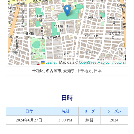
Leaflet
|
Map data ©
OpenStreetMap contributors
千種区, 名古屋市, 愛知県, 中部地方, 日本
日時
日付
時刻
リーグ
シーズン
2024年6月27日
3:00 PM
練習
2024