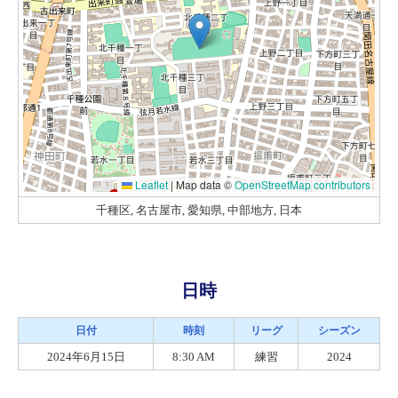
Leaflet
|
Map data ©
OpenStreetMap contributors
千種区, 名古屋市, 愛知県, 中部地方, 日本
日時
日付
時刻
リーグ
シーズン
2024年6月15日
8:30 AM
練習
2024