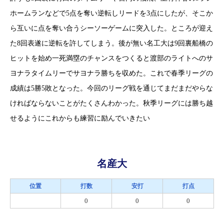
ホームランなどで5点を奪い逆転しリードを3点にしたが、そこか
ら互いに点を奪い合うシーソーゲームに突入した。ところが迎え
た8回表遂に逆転を許してしまう。後が無い名工大は9回裏船橋の
ヒットを始め一死満塁のチャンスをつくると渡部のライトへのサ
ヨナラタイムリーでサヨナラ勝ちを収めた。これで春季リーグの
成績は5勝5敗となった。今回のリーグ戦を通じてまだまだやらな
ければならないことがたくさんわかった。秋季リーグには勝ち越
せるようにこれからも練習に励んでいきたい
名産大
位置
打数
安打
打点
0
0
0