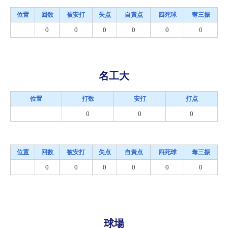
位置
回数
被安打
失点
自責点
四死球
奪三振
0
0
0
0
0
0
名工大
位置
打数
安打
打点
0
0
0
位置
回数
被安打
失点
自責点
四死球
奪三振
0
0
0
0
0
0
球場