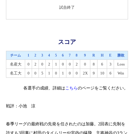
試合終了
スコア
チーム
1
2
3
4
5
6
7
8
9
R
H
E
勝敗
名産大
0
2
0
2
1
0
0
2
0
8
6
3
Loss
名工大
0
0
5
1
0
1
0
0
2X
9
10
6
Win
各選手の成績、詳細は
こちら
のページをご覧ください。
戦評：小池 涼
春季リーグの最終戦の先発を任されたのは加藤。2回表に先制を
許すも3回裏に村田のタイムリーや宮内の犠飛、主将神谷の3ラン