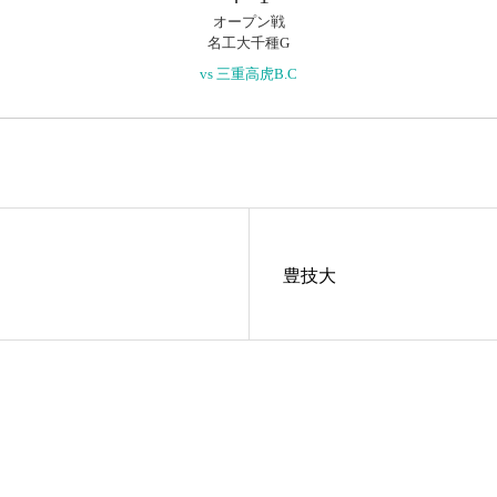
オープン戦
名工大千種G
vs 三重高虎B.C
豊技大