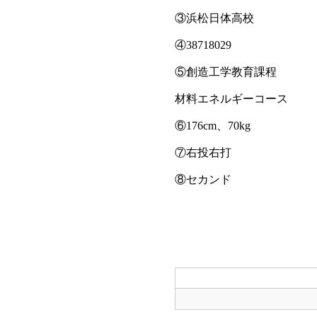
③浜松日体高校
④38718029
⑤創造工学教育課程
材料エネルギーコース
⑥176cm、70kg
⑦右投右打
⑧セカンド