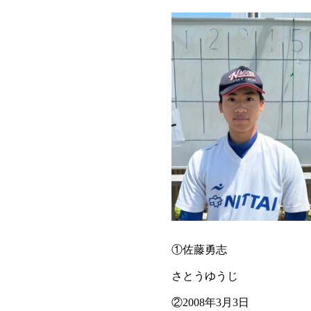
①佐藤勇志
さとうゆうじ
②2008年3月3日