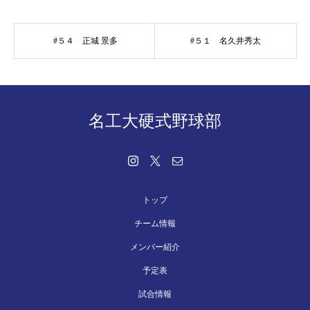
#５４ 正城 景多
#５１ 名久井秀太
名工大硬式野球部
トップ
チーム情報
メンバー紹介
予定表
試合情報